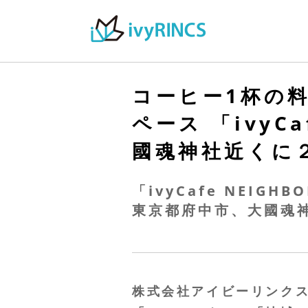
コーヒー1杯の
ペース 「ivyC
國魂神社近くに
「ivyCafe NEI
東京都府中市、大國魂
株式会社アイビーリンク