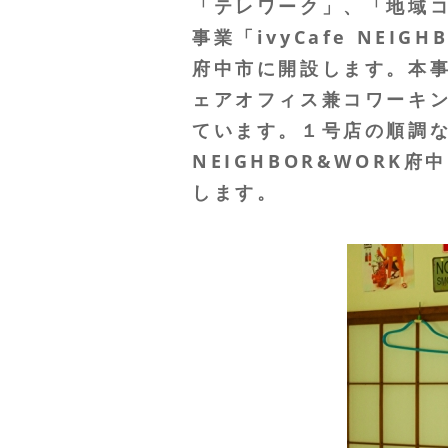
「テレワーク」、「地域
事業「ivyCafe NE
府中市に開設します。本
ェアオフィス兼コワーキン
ています。１号店の順調な
NEIGHBOR&WOR
します。