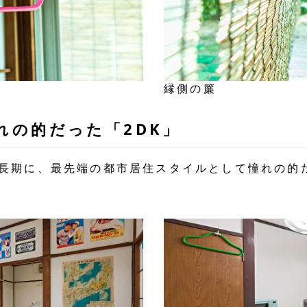
縁側の簾
憧れの的だった「2DK」
済成長期に、最先端の都市居住スタイルとして憧れの的